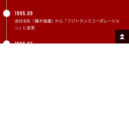
1995.09
会社名を「藤木海運」から「フジトランスコーポレーショ
ン」に変更
1996.07
FUJITRANS (THAILAND) CO., LTD 設立
2000.10
FUJITRANS (EUROPE) B.V 設立
2002.06
ISO14001(本社、九号地分室、ふじき、ふがく丸、藤成
丸、清和丸）、OHSAS18001（自動車部品梱包事業）認証
取得
2003.12