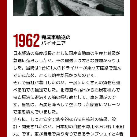
1962
完成車輸送の
パイオニア
日本経済の高度成長とともに国産自動車の生産と普及が
急速に進みましたが、車の輸送には大きな課題がありま
した。当時は1台に1人のドライバーが乗って陸路で運ん
でいたため、とても効率が悪かったのです。
そこで当社が着目したのが、一度にたくさんの貨物を運
べる船での輸送でした。北海道や九州から石炭を積んで
名古屋港に寄港する船の帰り荷として、車を運ぶので
す。当初は、石炭を降ろして空になった船倉にクレーン
で車を積んでいました。
さらに、もっと安全で効率的な方法を検討の結果、設
計・開発されたのが、日本初の自動車専用RORO船「東朝
丸」です。車が自走で乗り降りできるランプウェイと4階